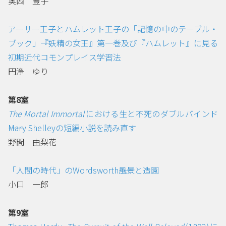
奥西 豊子
アーサー王子とハムレット王子の「記憶の中のテーブル・
ブック」――『妖精の女王』第一巻及び『ハムレット』に見る
初期近代コモンプレイス学習法
円浄 ゆり
第8室
The Mortal Immortal
における生と不死のダブルバインド
――Mary Shelleyの短編小説を読み直す
野間 由梨花
「人間の時代」のWordsworth――風景と造園
小口 一郎
第9室