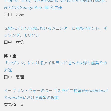
Thomas Hardy,
The Pursuit of the Well-Beloved
(1892)に
みられるGeorge Meredith的主題
吉田 朱美
世紀末スラム小説におけるジェンダーと階級――ベザント、ギ
ッシング、モリソン
田中 孝信
第10室
「エヴリン」におけるアイルランド性への回帰と船乗りの
帰還
田中 恵理
イーヴリン・ウォーのユーゴスラビア駐留――
Unconditional
Surrender
における戦争の現実
有為楠 香