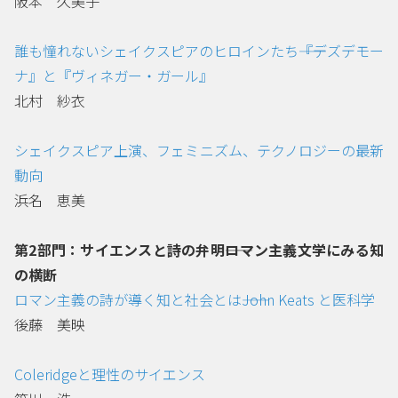
阪本 久美子
誰も憧れないシェイクスピアのヒロインたち――『デズデモー
ナ』と『ヴィネガー・ガール』
北村 紗衣
シェイクスピア上演、フェミニズム、テクノロジーの最新
動向
浜名 恵美
第2部門：サイエンスと詩の弁明――ロマン主義文学にみる知
の横断
ロマン主義の詩が導く知と社会とは――John Keats と医科学
後藤 美映
Coleridgeと理性のサイエンス