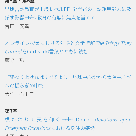
第5室・第6室
早期言語教育が上級レベルEFL学習者の言語運用能力に及
ぼす影響――L1/L2教育の有無に焦点を当てて
吉田 安曇
オンライン授業における対話と文学読解――
The Things They
Carried
をCerteauの言葉とともに読む
藤野 功一
『終わりよければすべてよし』――地球中心説から太陽中心説
への揺らぎの中で
大住 有里子
第7室
横たわりて天を仰ぐ――John Donne,
Devotions upon
Emergent Occasions
における身体の姿勢