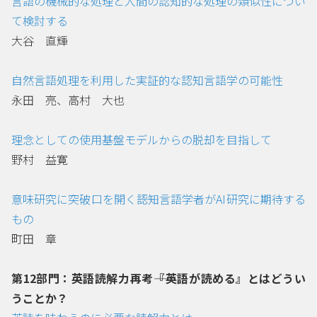
言語の機械的な処理と人間の認知的な処理の類似性につい
て検討する
大谷 直輝
自然言語処理を利用した実証的な認知言語学の可能性
永田 亮、高村 大也
理念としての使用基盤モデルからの脱却を目指して
野村 益寛
意味研究に突破口を開く――認知言語学者がAI研究に期待する
もの
町田 章
第12部門：英語読解力再考――『英語が読める』とはどうい
うことか？