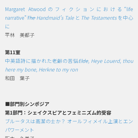
Margaret Atwoodのフィクションにおける“life
narrative”――
The Handmaid’s Tale
と
The Testaments
を中心
に
平林 美都子
第11室
中英語詩に描かれた老齢の苦悩――
Elde, Heye Louerd, thou
here my bone, Herkne to my ron
和田 葉子
■部門別シンポジア
第1部門：シェイクスピアとフェミニズム的受容
ブルータスは高潔の士か？ オールフィメイル上演とエン
パワーメント