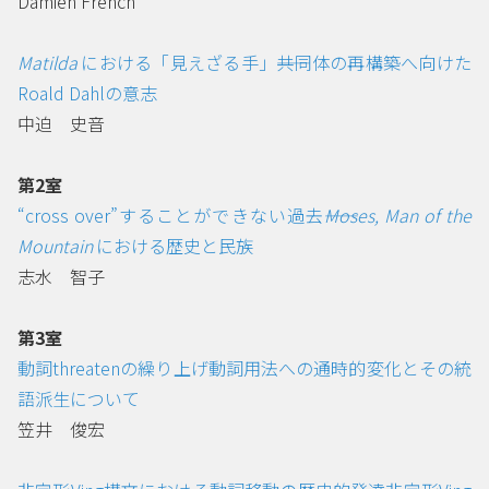
Damien French
Matilda
における「見えざる手」――共同体の再構築へ向けた
Roald Dahlの意志
中迫 史音
第2室
“cross over”することができない過去――
Moses, Man of the
Mountain
における歴史と民族
志水 智子
第3室
動詞threatenの繰り上げ動詞用法への通時的変化とその統
語派生について
笠井 俊宏