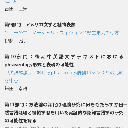
起点に
吉田 亞矢
第9部門：アメリカ文学と植物表象
ソローのエコソーシャル・ヴィジョンと野生果実の行方
伊藤 詔子
第10部門：後期中英語文学テキストにおける
phraseology――形式と表現の可能性
中英語頭韻詩におけるphraseology――脚韻ロマンスとの比較
を中心に
鎌田 幸雄
第11部門：方法論の深化は理論研究に何をもたらすか――自
然言語処理と機械学習を用いた実証的な認知言語学の研究
の可能性を探る