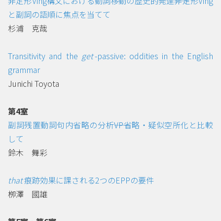
非定形Ving構文における動詞移動の歴史的発達――非定形Ving
と副詞の語順に焦点を当てて
杉浦 克哉
Transitivity and the
get
-passive: oddities in the English
grammar
Junichi Toyota
第4室
副詞残置動詞句内省略の分析――VP省略・疑似空所化と比較
して
鈴木 舞彩
that
痕跡効果に課される2つのEPPの要件
栁澤 國雄