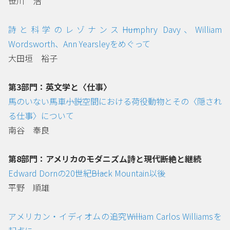
笹川 浩
詩と科学のレゾナンス――Humphry Davy、William
Wordsworth、Ann Yearsleyをめぐって
大田垣 裕子
第3部門：英文学と〈仕事〉
馬のいない馬車――小説空間における荷役動物とその〈隠され
る仕事〉について
南谷 奉良
第8部門：アメリカのモダニズム詩と現代――断絶と継続
Edward Dornの20世紀――Black Mountain以後
平野 順雄
アメリカン・イディオムの追究――William Carlos Williamsを